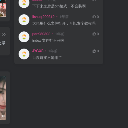
下下来之后是pth格式，不会装啊
GPT-SoVITS v2官方整合包及模型下载链接
模型工坊rvc模型工坊 – 全网最优质最全面RVC、SVC声音模型下载mxgf.cc
入梦AI变声器 (RM AI Voice Changer) 5.4 (PC)
lishuqi200312
1年前
0
大佬用什么文件打开，可以发个教程吗
pan980302
1年前
0
篇
index 文件打不开啊
文章
JYGXC
1年前
0
百度链接不能用了
rvc经典模型rourou AI 免费精品 柔柔
rvc模型/可软keruan3 (少御音) (RVC)/可软kiki融合模型