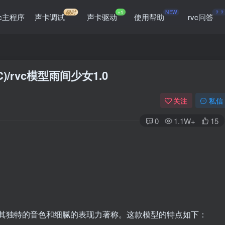
限时
+1
NEW
？？
vc主程序
声卡调试
声卡驱动
使用帮助
rvc问答
RVC)/rvc模型雨间少女1.0
关注
私信
0
1.1W+
15
，以其独特的音色和细腻的表现力著称。这款模型的特点如下：