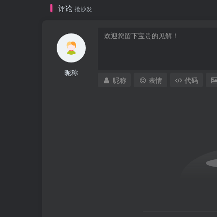
评论
抢沙发
昵称
昵称
表情
代码