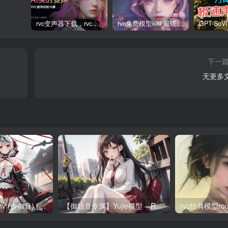
rvc变声器下载，rvc整合包【官网最新版本0604】
rvc免费模型kiki 最暖亮和最细柔的少御音
下一
无更多
rvc模型/yixinsaonv (少御音) (RVC)/rvc模型雨间少女1.0
【御姐音专属】Yujie模型 – RVC全音域模型精品