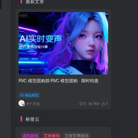
最新文章
RVC 模型团购群/RVC 模型团购 · 限时特惠
露露RV
线模型免
精品模型
付费资源
8个月前
9个
0
764
7
标签云
虚拟跳线
艾肯驱动
艾肯官网驱动