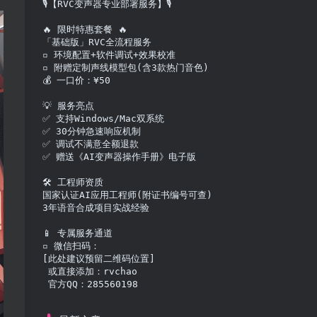
🎙️【RVC变声器专业部署服务】🎙️

🔥 限时特惠套餐 🔥

「基础版」RVC全流程服务

▫️ 环境配置+软件调试+效果校准

▫️ 附赠定制声线模型包(含3款热门音色)

💰 一口价：¥50

💡 服务亮点

✅ 支持Windows/Mac双系统

✅ 30分钟急速响应机制

✅ 调试不满意全额退款

✅ 赠送《AI变声器操作手册》电子版

RVC 模型团购群/RVC 模型团购 · 限时特惠
露露RV
🛠️ 工程师资质

线模型免
国家认证AI应用工程师(附证书编号可查)

3年语音合成项目实战经验

精品模型
付费资源
8个月前
9个
📱 专属服务通道

0
764
7
▫️ 微信扫码：

[此处建议预留二维码位置]

 或直接添加：rvchao
