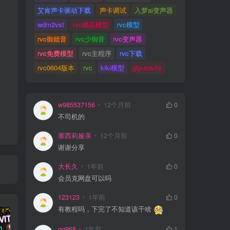
艾肯声卡驱动下载
声卡调试
入梦ai变声器
wdm2vst
rvc精品模型
rvc模型
rvc御姐音
rvc少御音
rvc变声器
rvc免费模型
rvc主程序
rvc下载
rvc0604版本
rvc
kiki模型
gtp-sovits
w985537156
12个月前
0
不司机的
塞西莉娅亲
12个月前
0
谢谢分享
大长久
1年前
0
会员克网盘可以吗
123123
1年前
0
有教程吗，下完了不知道该干啥
qq968
1年前
1