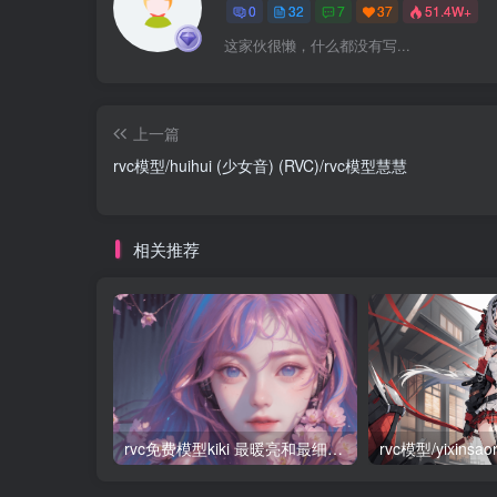
0
32
7
37
51.4W+
这家伙很懒，什么都没有写...
上一篇
rvc模型/huihui (少女音) (RVC)/rvc模型慧慧
相关推荐
rvc免费模型kiki 最暖亮和最细柔的少御音