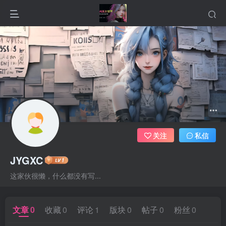
关注
私信
JYGXC
这家伙很懒，什么都没有写...
文章
0
收藏
0
评论
1
版块
0
帖子
0
粉丝
0