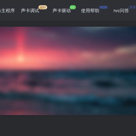
限时
+1
NEW
？？
vc主程序
声卡调试
声卡驱动
使用帮助
rvc问答