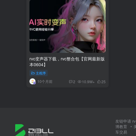
rvc变声器下载，rvc整合包【官网最新版
本0604】
主程序
10个月前
2
10.9W+
25
友链申请
r
博教育
车交易